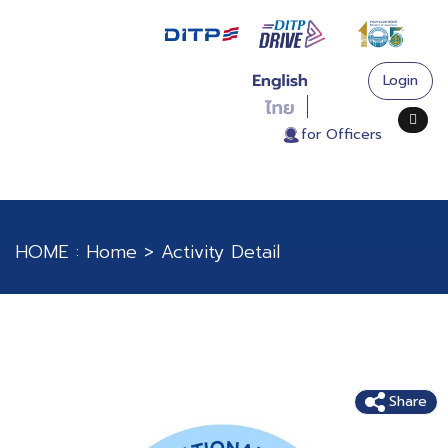
Login
. for Officers
HOME :
Home
>
Activity Detail
China International Import Expo 2024 (CIIE
2024)
Share