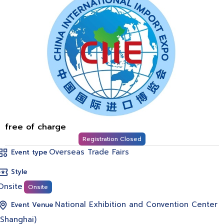
free of charge
Registration Closed
Overseas Trade Fairs
Event type
Style
Onsite
Onsite
National Exhibition and Convention Center
Event Venue
(Shanghai)