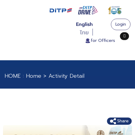
Login
. for Officers
HOME :
Home
>
Activity Detail
Sourcing Forum from Africa & Middle East
2024
Share