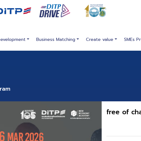
Development
Business Matching
Create value
SMEs Pr
gram
free of ch