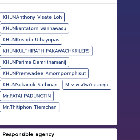
KHUNAnthony Visate Loh
KHUNkantatorn wannawasu
KHUNKrisada Uthayopas
KHUNKULTHIRATH PAKAWACHKRILERS
KHUNParima Damrithamanij
KHUNPremwadee Amornpornphisut
KHUNSukanok Suthinan
Missพรทิพย์ กองชุน
Mr.PATAI PADUNGTIN
Mr.Thitiphon Tiemchan
Responsible agency