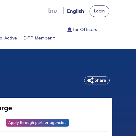
Login
. for Officers
o-Active
DITP Member
Share
arge
Apply through partner agencies