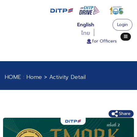
Login
. for Officers
HOME :
Home
>
Activity Detail
T Mark Clinic 2 : 2026
Share