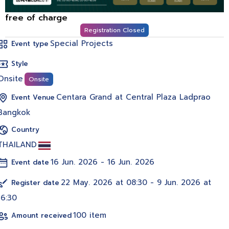
free of charge
Registration Closed
Special Projects
Event type
Style
Onsite
Onsite
Centara Grand at Central Plaza Ladprao
Event Venue
Bangkok
Country
THAILAND
16 Jun. 2026 - 16 Jun. 2026
Event date
22 May. 2026 at 08:30 - 9 Jun. 2026 at
Register date
16:30
100 item
Amount received