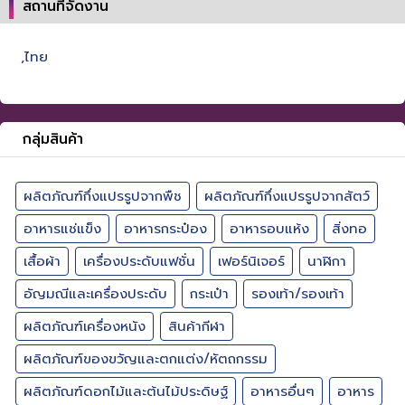
สถานที่จัดงาน
,ไทย
กลุ่มสินค้า
ผลิตภัณฑ์กึ่งแปรรูปจากพืช
ผลิตภัณฑ์กึ่งแปรรูปจากสัตว์
อาหารแช่แข็ง
อาหารกระป๋อง
อาหารอบแห้ง
สิ่งทอ
เสื้อผ้า
เครื่องประดับแฟชั่น
เฟอร์นิเจอร์
นาฬิกา
อัญมณีและเครื่องประดับ
กระเป๋า
รองเท้า/รองเท้า
ผลิตภัณฑ์เครื่องหนัง
สินค้ากีฬา
ผลิตภัณฑ์ของขวัญและตกแต่ง/หัตถกรรม
ผลิตภัณฑ์ดอกไม้และต้นไม้ประดิษฐ์
อาหารอื่นๆ
อาหาร