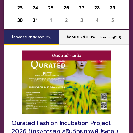
23
24
25
26
27
28
29
30
31
1
2
3
4
5
โครงการขยายตลาด(22)
ฝึกอบรม/สัมมนา/e-learning(98)
ปิดรับสมัครแล้ว
Qurated Fashion Incubation Project
2026 (โครงการส่งเสริมศักยภาพผู้ประกอบ