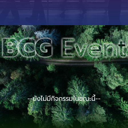
--ยังไม่มีกิจกรรมในขณะนี้--